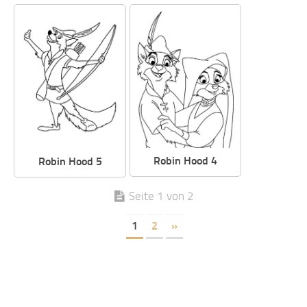
Robin Hood 4
Robin Hood 5
Seite 1 von 2
1
2
»