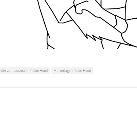
ilder zum ausmalen Robin Hood
Malvorlagen Robin Hood