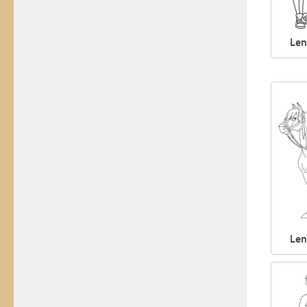
Len
Len