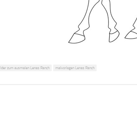
ilder zum ausmalen Lenas Ranch
malvorlagen Lenas Ranch