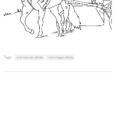
Tags:
ausmalbilder pferde
malvorlagen pferde