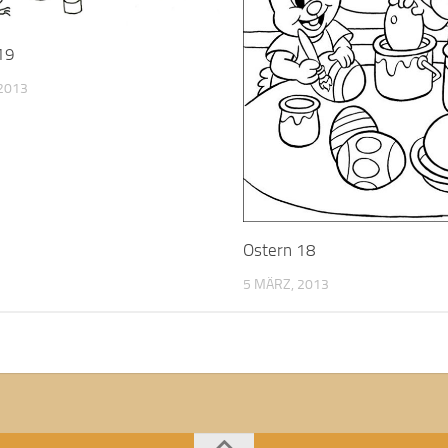
19
2013
Ostern 18
5 MÄRZ, 2013