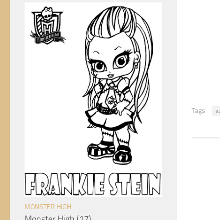
Tags:
a
MONSTER HIGH
Monster High (17)