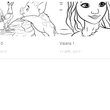
10
Vaiana 1
 2017
17 APR., 2017