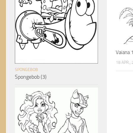
Vaiana 
18 APR.,
SPONGEBOB
Spongebob (3)