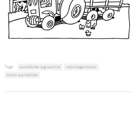
Tags:
ausmalbilder zugmaschine
malvorlagen traktor
traktor ausmalbilder