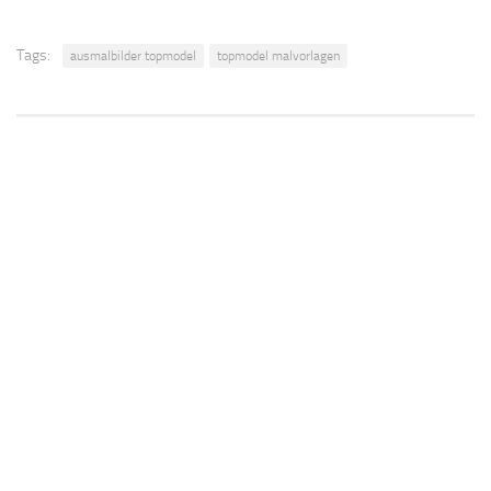
Tags:
ausmalbilder topmodel
topmodel malvorlagen