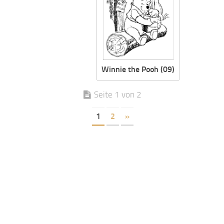
Winnie the Pooh (09)
Seite 1 von 2
1
2
»