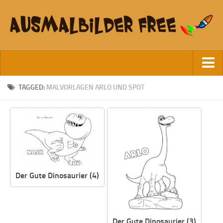
Startseite
TAGGED:
MALVORLAGEN ARLO UND SPOT
Datenschutz
Der Gute Dinosaurier (4)
Der Gute Dinosaurier (3)