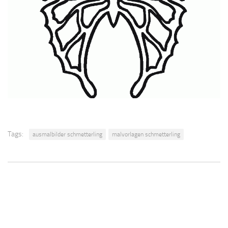
Tags:
ausmalbilder schmetterling
malvorlagen schmetterling