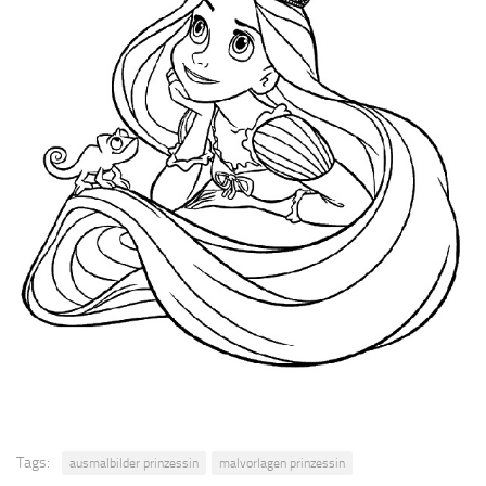
Tags:
ausmalbilder prinzessin
malvorlagen prinzessin