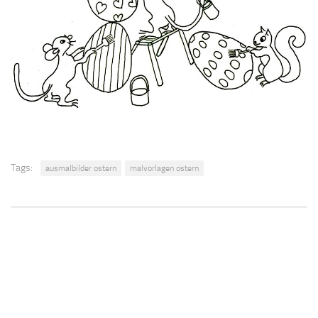
Tags:
ausmalbilder ostern
malvorlagen ostern