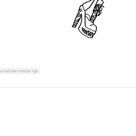
usmalbilder monster high