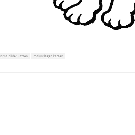
usmalbilder katzen
malvorlagen katzen