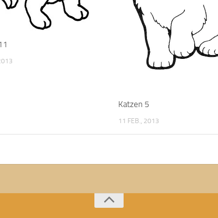
11
 2013
Katzen 5
11 FEB., 2013