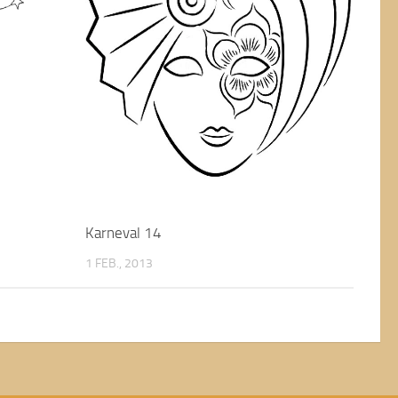
Karneval 14
1 FEB., 2013