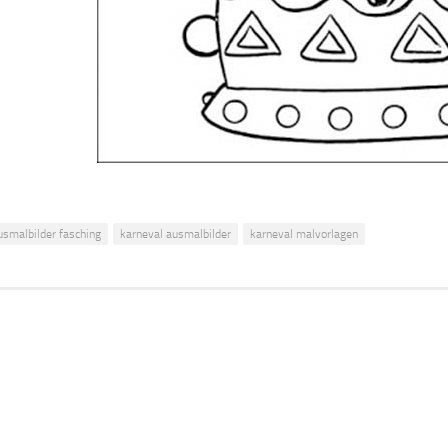
usmalbilder fasching
karneval ausmalbilder
karneval malvorlagen