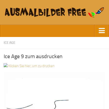
Startseite
ICE AGE
Datenschutz
Ice Age 9 zum ausdrucken
Klicken Sie hier, um zu drucken