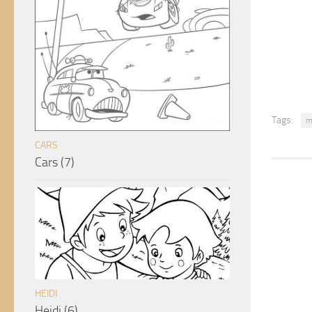
Tags:
m
CARS
Cars (7)
HEIDI
Heidi (6)