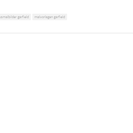
usmalbilder garfield
malvorlagen garfield