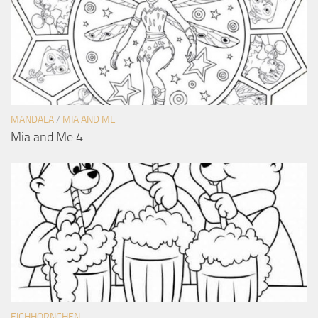
MANDALA
/
MIA AND ME
Mia and Me 4
EICHHÖRNCHEN