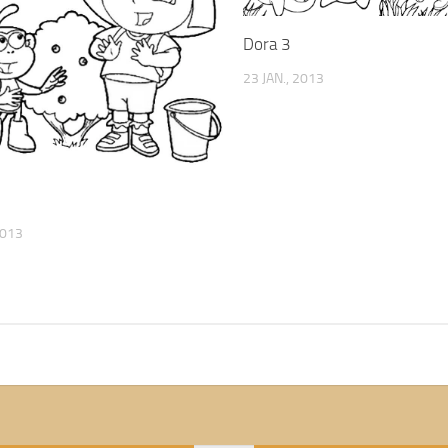
Dora 3
23 JAN., 2013
2013