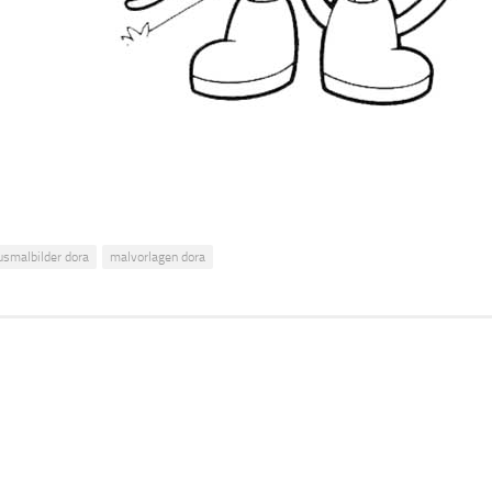
usmalbilder dora
malvorlagen dora