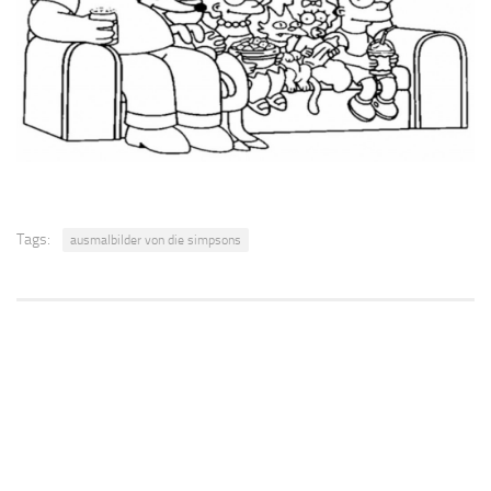
Tags:
ausmalbilder von die simpsons