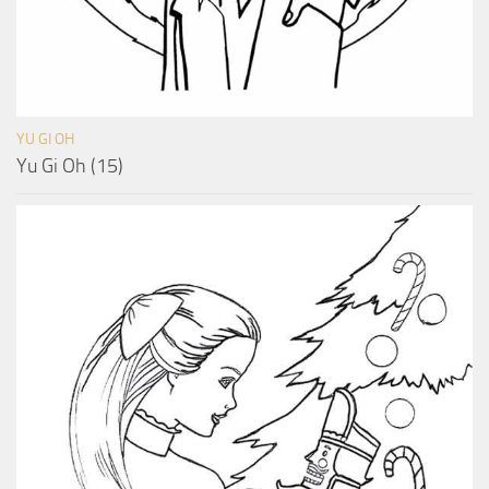
YU GI OH
Yu Gi Oh (15)