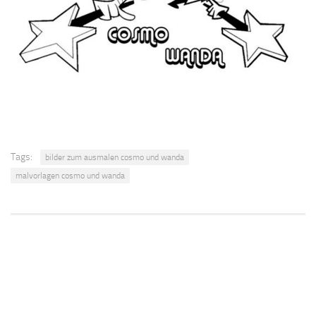
Tags:
bilder zum ausmalen cosmo und wanda
malvorlagen cosmo und wanda