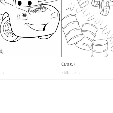
Cars (5)
013
7 JAN., 2013