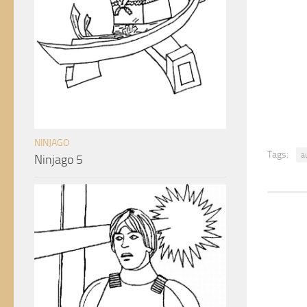
NINJAGO
Tags:
a
Ninjago 5