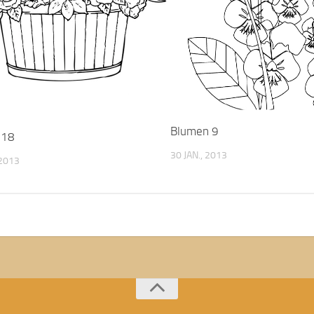
Blumen 9
 18
30 JAN., 2013
2013