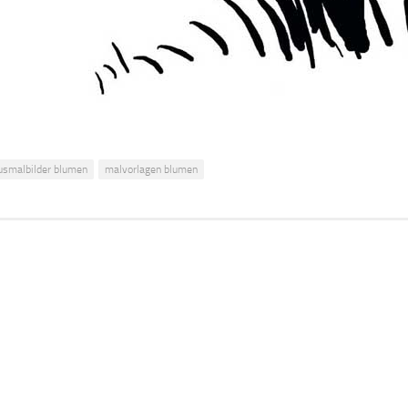
usmalbilder blumen
malvorlagen blumen