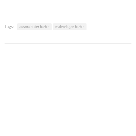
Tags:
ausmalbilder barbie
malvorlagen barbie