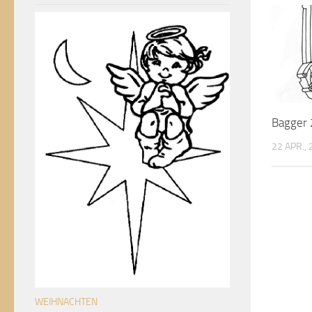
Bagger
22 APR.,
WEIHNACHTEN